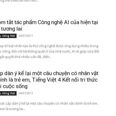
ng thể thiếu để làm nên...
m tắt tác phẩm Công nghệ AI của hiện tại
 tương lai
04/07/2011
, tiếng Việt
hay trí tuệ nhân tạo là thứ công nghệ được ứng dụng nhiều trong
c sống. Đối với hệ thống quản lí của nhà nước, AI sẽ giúp sửa đổi
giải quyết khá nhiều vấn đề, điển...
p dàn ý kể lại một câu chuyện có nhân vật
ính là trẻ em, Tiếng Việt 4 Kết nối tri thức
i cuộc sống
04/07/2011
, tiếng Việt
bài: Lập dàn ý kể lại một câu chuyện có nhân vật chính là trẻ em.
 em là tương lai...