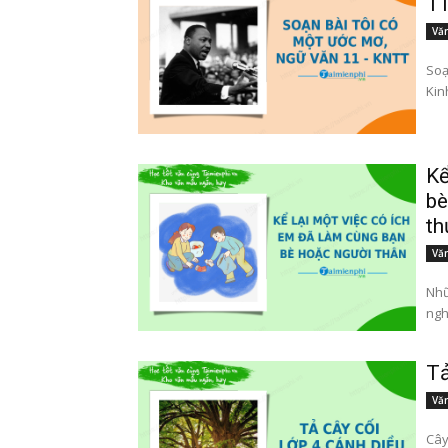
11
Văn
Soạn bài
Kin
Kể
bè
th
Văn
Nhữ
nghĩ
Tả
Văn
Cây