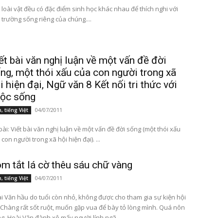
 loài vật đều có đặc điểm sinh học khác nhau để thích nghi với
 trường sống riêng của chúng....
ết bài văn nghị luận về một vấn đề đời
ng, một thói xấu của con người trong xã
i hiện đại, Ngữ văn 8 Kết nối tri thức với
ộc sống
04/07/2011
, tiếng Việt
bài: Viết bài văn nghị luận về một vấn đề đời sống (một thói xấu
của con người trong xã hội hiện đại). ...
m tắt lá cờ thêu sáu chữ vàng
04/07/2011
, tiếng Việt
i Văn hầu do tuổi còn nhỏ, không được cho tham gia sự kiện hội
 Chàng rất sốt ruột, muốn gặp vua để bày tỏ lòng mình. Quá nôn
g, Hoài Văn đành xô mấy người lính ngã,...