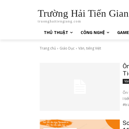
Trường Hải Tiến Gia
truonghaitiengiang.com
THỦ THUẬT
CÔNG NGHỆ
GAME
Trang chủ
Giáo Dục
Văn, tiếng Việt
Ôn
Ti
Văn
Ôn tậ
I t
So