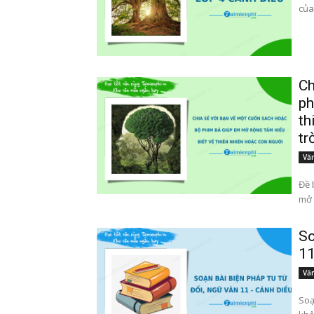
của
Ch
ph
th
tr
Văn
Đề 
So
11
Văn
Soạn bà