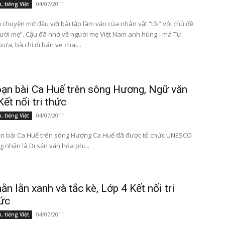
04/07/2011
, tiếng Việt
 chuyện mở đầu với bài tập làm văn của nhân vật “tôi” với chủ đề
ười mẹ”. Cậu đã nhớ về người mẹ Việt Nam anh hùng - má Tư.
 xưa, bà chỉ đi bán ve chai...
ạn bài Ca Huế trên sông Hương, Ngữ văn
Kết nối tri thức
04/07/2011
, tiếng Việt
ài Ca Huế trên sông Hương Ca Huế đã được tổ chức UNESCO
g nhận là Di sản văn hóa phi...
ằn lằn xanh và tắc kè, Lớp 4 Kết nối tri
ức
04/07/2011
, tiếng Việt