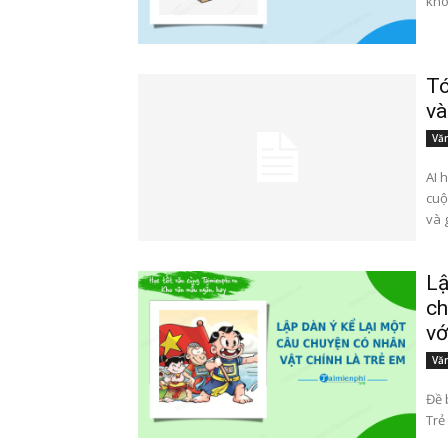
khô
Tó
và
Văn
AI 
cuộ
và 
Lậ
ch
vớ
Văn
Đề 
Trẻ