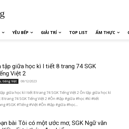
ng
YÊU BẾP
GIẢI TRÍ
TOP LIST
ẨM THỰC
 tập giữa học kì I tiết 8 trang 74 SGK
ếng Việt 2
08/12/2023
, tiếng Việt
p giữa học kì I tiết 8 trang 74 SGK Tiếng Việt 2 Ôn tập giữa học kì
iết 8 trang 74 SGK Tiếng Việt 2 #Ôn #tập #giữa #học #kì #tiết
#trang #SGK #Tiếng #Việt #Ôn #tập #giữa #học...
ạn bài Tôi có một ước mơ, SGK Ngữ văn