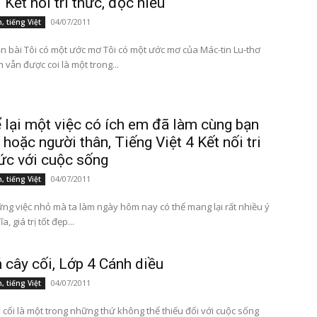
 Kết nối tri thức, đọc hiểu
04/07/2011
, tiếng Việt
 Tôi có một ước mơ Tôi có một ước mơ của Mác-tin Lu-thơ
h vẫn được coi là một trong...
 lại một việc có ích em đã làm cùng bạn
 hoặc người thân, Tiếng Việt 4 Kết nối tri
ức với cuộc sống
04/07/2011
, tiếng Việt
ng việc nhỏ mà ta làm ngày hôm nay có thể mang lại rất nhiều ý
a, giá trị tốt đẹp...
 cây cối, Lớp 4 Cánh diều
04/07/2011
, tiếng Việt
 cối là một trong những thứ không thể thiếu đối với cuộc sống