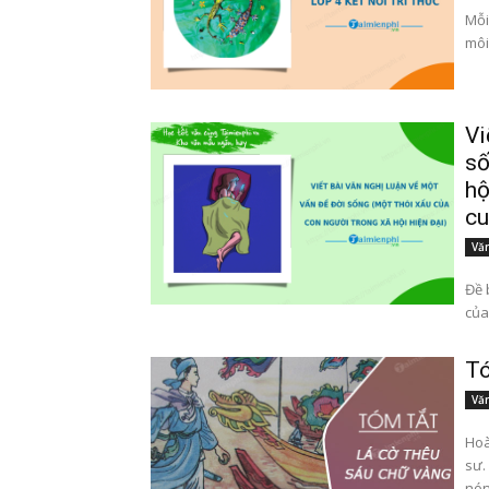
Mỗi
môi
Vi
số
hộ
cu
Văn
Đề 
Tó
Văn
Hoà
sư.
nón