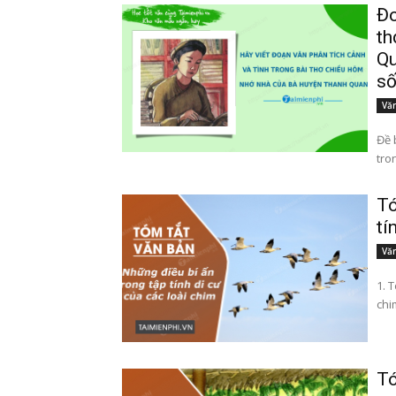
Đo
th
Qu
s
Văn
Đề 
Tó
tí
Văn
1. 
Tó