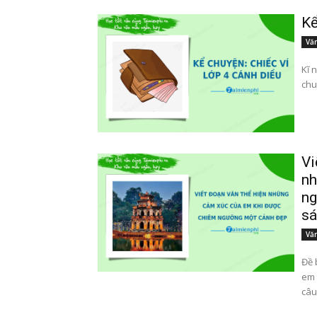
Kể
Văn
Kĩ 
chuy
Vi
nh
ng
sá
Văn
Đề 
em 
câu