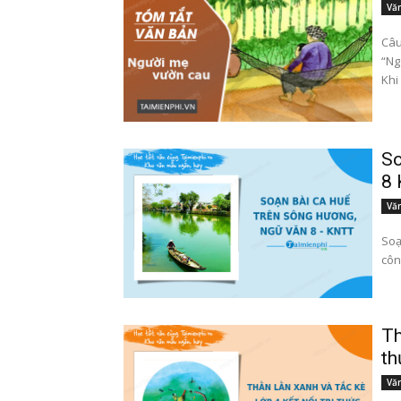
Văn
Câu
“Ng
Khi
So
8 
Văn
Soạn b
côn
Th
th
Văn